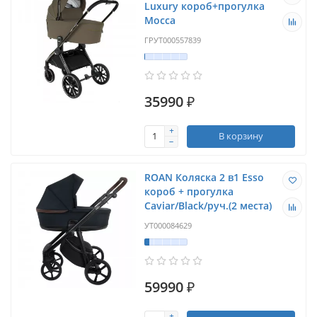
Luxury короб+прогулка
Mocca
ГРУТ000557839
35990 ₽
В корзину
ROAN Коляска 2 в1 Esso
короб + прогулка
Caviar/Black/руч.(2 места)
УТ000084629
59990 ₽