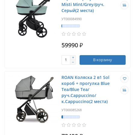
Misti Mint/Grey/руч.
Серый(2 места)
УТ000084990
59990 ₽
В корзину
ROAN Коляска 2 в1 Sol
короб + прогулка Blue
Tea/Blue Tea/
руч.Cappuccino/
к.Cappuccino(2 места)
УТ000085268