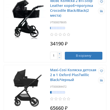
IBEBE Коляска 2 в1I-Stop
Leather короб+прогулка
Crocodile Black/Black(2
места)
УТ000078695
34190 ₽
В корзину
Maxi-Cosi Коляска детская
2 в 1 Oxford PlusTwillic
Black/Черный
УТ000084472
65660 ₽