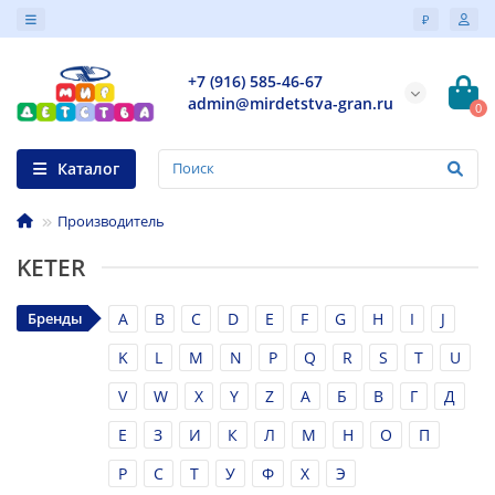
₽
+7 (916) 585-46-67
admin@mirdetstva-gran.ru
0
Каталог
Производитель
KETER
Бренды
A
B
C
D
E
F
G
H
I
J
K
L
M
N
P
Q
R
S
T
U
V
W
X
Y
Z
А
Б
В
Г
Д
Е
З
И
К
Л
М
Н
О
П
Р
С
Т
У
Ф
Х
Э