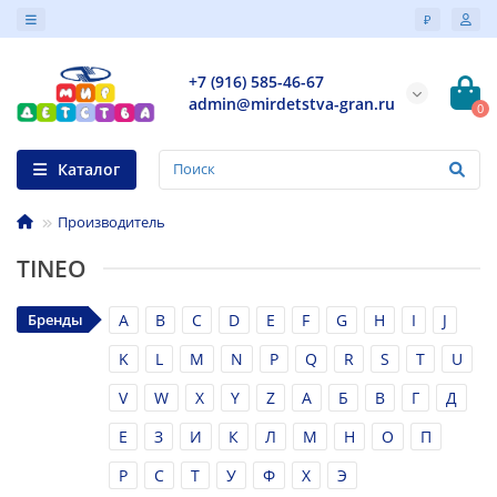
₽
+7 (916) 585-46-67
admin@mirdetstva-gran.ru
0
Каталог
Производитель
TINEO
Бренды
A
B
C
D
E
F
G
H
I
J
K
L
M
N
P
Q
R
S
T
U
V
W
X
Y
Z
А
Б
В
Г
Д
Е
З
И
К
Л
М
Н
О
П
Р
С
Т
У
Ф
Х
Э