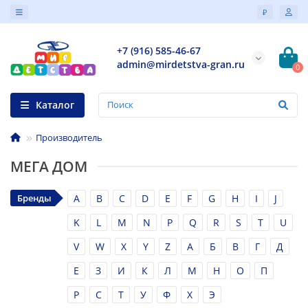
₽
+7 (916) 585-46-67
admin@mirdetstva-gran.ru
0
Каталог
Производитель
МЕГА ДОМ
Бренды
A
B
C
D
E
F
G
H
I
J
K
L
M
N
P
Q
R
S
T
U
V
W
X
Y
Z
А
Б
В
Г
Д
Е
З
И
К
Л
М
Н
О
П
Р
С
Т
У
Ф
Х
Э